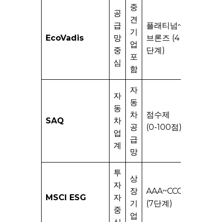
중
공
공급
견
급
플래티넘~
망
기
EcoVadis
망
브론즈 (4
ESG
업
중
단계)
관리
포
심
도구
함
자
자
동
동
업종
차
점수제
SAQ
차
특화
공
(0-100점)
업
평가
급
계
망
투
상
투자
자
장
AAA~CCC
업계
MSCI ESG
자
기
(7단계)
표준
중
업
지표