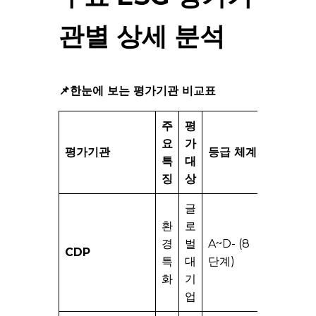
관별 상세 분석
📌한눈에 보는 평가기관 비교표
주
평
요
가
핵심
평가기관
등급 체계
특
대
강점
징
상
글
환경
환
로
데이
경
벌
A~D- (8
터의
CDP
특
대
단계)
글로
화
기
벌
업
표준