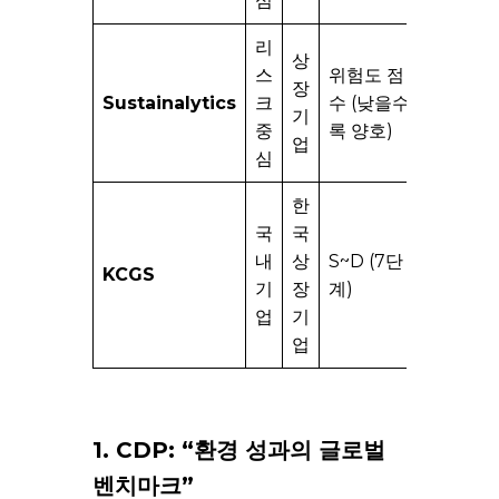
심
리
ESG
상
스
위험도 점
리스
장
Sustainalytics
크
수 (낮을수
크
기
중
록 양호)
분석
업
심
특화
한
국
국
한국
내
상
S~D (7단
기업
KCGS
기
장
계)
특성
업
기
반영
업
1. CDP: “환경 성과의 글로벌
벤치마크”